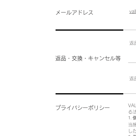
val
メールアドレス
返
返品・交換・キャンセル等
返
VA
​プライバシーポリシー
る
1.
当
し