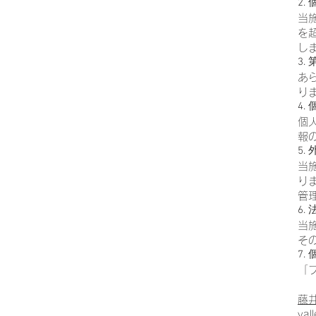
2.
当
を
し
3.
あ
り
4
個
報
5.
当
り
管
6.
当
そ
7
「
藤
vall