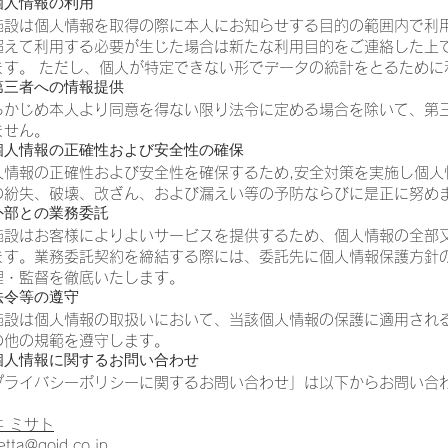
 個人情報の利用
施設は個人情報を取得の際に本人にお知らせする目的の範囲内で利
超えて利用する必要が生じた場合は新たな利用目的をご連絡した上
ます。 ただし、個人が特定できない形でデータの統計をとるために
 第三者への情報提供
らかじめ本人より同意を得ない限り法令に定める場合を除いて、第
ません。
. 個人情報の正確性および安全性の確保
人情報の正確性および安全性を確保するため,安全対策を実施し個人
の紛失、破壊、改ざん、および漏えい等の予防ならびに是正に努め
 外部との業務委託
施設はお客様によりよいサービスを提供するため、個人情報の全部
ます。業務委託契約を締結する際には、委託先に個人情報保護方針
理・監督を徹底いたします。
 法令等の遵守
施設は個人情報の取扱いにおいて、当該個人情報の保護に適用され
の他の規範を遵守します。
. 個人情報に関するお問い合わせ
プライバシーポリシーに関するお問い合わせ」は以下からお問い合
井 ミサト
etta
@qoid.co.jp