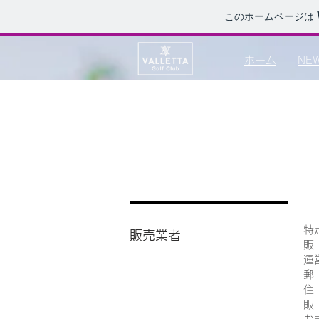
このホームページは
ホーム
NE
特
販売業者
販
運
郵
住
販