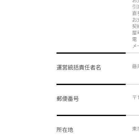
お
引
直
お
契
屋
電
メ
​
運営統括責任者名
〒1
郵便番号
東
所在地