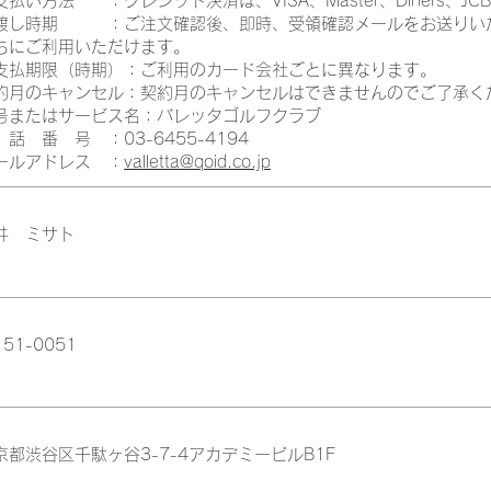
支払い方法 ：クレジット決済は、VISA、Master、Diners、J
渡し時期 ：ご注文確認後、即時、受領確認メールをお送りいた
ちにご利用いただけます。
支払期限（時期）：ご利用のカード会社ごとに異なります。
約月のキャンセル：契約月のキャンセルはできませんのでご了承く
号またはサービス名：バレッタゴルフクラブ
 話 番 号 ：03-6455-4194
ールアドレス ：
valletta@qoid.co.jp
藤井 ミサト
51-0051
京都渋谷区千駄ヶ谷3-7-4アカデミービルB1F